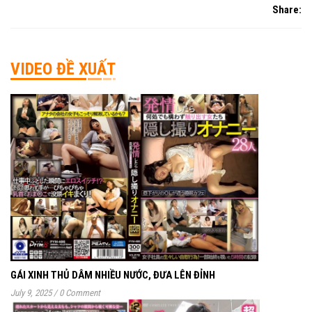
Share:
VIDEO ĐỀ XUẤT
GÁI XINH THỦ DÂM NHIỀU NƯỚC, ĐƯA LÊN ĐỈNH
July 9, 2025
/
0 Comment