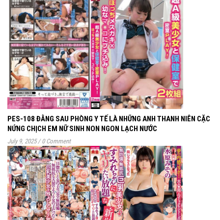
PES-108 ĐẰNG SAU PHÒNG Y TẾ LÀ NHỮNG ANH THANH NIÊN CẶC
NỨNG CHỊCH EM NỮ SINH NON NGON LẠCH NƯỚC
July 9, 2025
/
0 Comment