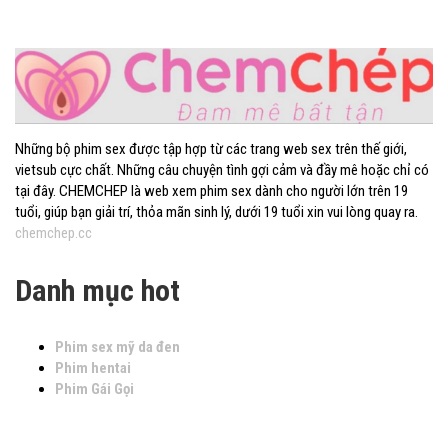
Chemchep.cc
Những bộ phim sex được tập hợp từ các trang web sex trên thế giới,
vietsub cực chất. Những câu chuyện tình gợi cảm và đầy mê hoặc chỉ có
tại đây. CHEMCHEP là web xem phim sex dành cho người lớn trên 19
tuổi, giúp bạn giải trí, thỏa mãn sinh lý, dưới 19 tuổi xin vui lòng quay ra.
chemchep.cc
Danh mục hot
Phim sex mỹ da đen
Phim hentai
Phim Gái Gọi