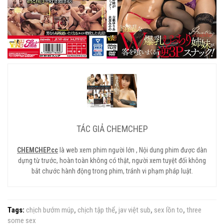
TÁC GIẢ CHEMCHEP
CHEMCHEP.cc
là web xem phim người lớn , Nội dung phim được dàn
dựng từ trước, hoàn toàn không có thật, người xem tuyệt đối không
bắt chước hành động trong phim, tránh vi phạm pháp luật.
Tags:
chịch bướm múp
,
chịch tập thể
,
jav việt sub
,
sex lồn to
,
three
some sex