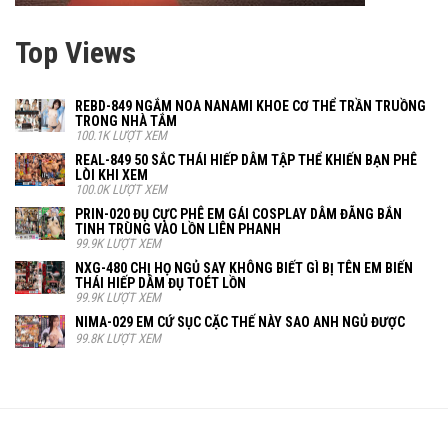
Top Views
REBD-849 NGẮM NOA NANAMI KHOE CƠ THỂ TRẦN TRUỒNG
TRONG NHÀ TẮM
100.1K LƯỢT XEM
REAL-849 50 SẮC THÁI HIẾP DÂM TẬP THỂ KHIẾN BẠN PHÊ
LÒI KHI XEM
100.0K LƯỢT XEM
PRIN-020 ĐỤ CỰC PHÊ EM GÁI COSPLAY DÂM ĐÃNG BẮN
TINH TRÙNG VÀO LỒN LIÊN PHANH
99.9K LƯỢT XEM
NXG-480 CHỊ HỌ NGỦ SAY KHÔNG BIẾT GÌ BỊ TÊN EM BIẾN
THÁI HIẾP DÂM ĐỤ TOÉT LỒN
99.9K LƯỢT XEM
NIMA-029 EM CỨ SỤC CẶC THẾ NÀY SAO ANH NGỦ ĐƯỢC
99.8K LƯỢT XEM