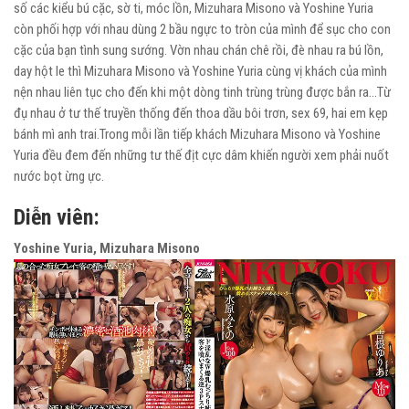
số các kiểu bú cặc, sờ ti, móc lồn, Mizuhara Misono và Yoshine Yuria
còn phối hợp với nhau dùng 2 bầu ngực to tròn của mình để sục cho con
cặc của bạn tình sung sướng. Vờn nhau chán chê rồi, đè nhau ra bú lồn,
day hột le thì Mizuhara Misono và Yoshine Yuria cùng vị khách của mình
nện nhau liên tục cho đến khi một dòng tinh trùng trùng được bắn ra…Từ
đụ nhau ở tư thế truyền thống đến thoa dầu bôi trơn, sex 69, hai em kẹp
bánh mì anh trai.Trong mỗi lần tiếp khách Mizuhara Misono và Yoshine
Yuria đều đem đến những tư thế địt cực dâm khiến người xem phải nuốt
nước bọt ừng ực.
Diễn viên:
Yoshine Yuria, Mizuhara Misono