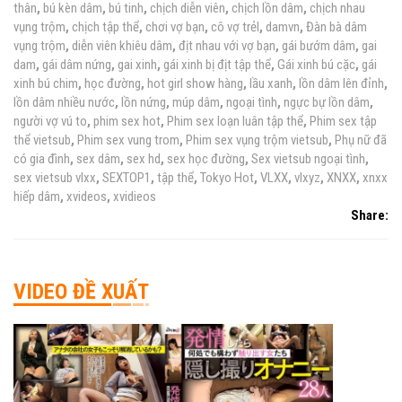
thân
,
bú kèn dâm
,
bú tinh
,
chịch diễn viên
,
chịch lồn dâm
,
chịch nhau
vụng trộm
,
chịch tập thể
,
chơi vợ bạn
,
cô vợ trẻl
,
damvn
,
Đàn bà dâm
vụng trộm
,
diễn viên khiêu dâm
,
địt nhau với vợ bạn
,
gái bướm dâm
,
gai
dam
,
gái dâm nứng
,
gai xinh
,
gái xinh bị địt tập thể
,
Gái xinh bú cặc
,
gái
xinh bú chim
,
học đường
,
hot girl show hàng
,
lầu xanh
,
lồn dâm lên đỉnh
,
lồn dâm nhiều nước
,
lồn nứng
,
múp dâm
,
ngoại tình
,
ngực bự lồn dâm
,
người vợ vú to
,
phim sex hot
,
Phim sex loạn luân tập thể
,
Phim sex tập
thể vietsub
,
Phim sex vung trom
,
Phim sex vụng trộm vietsub
,
Phụ nữ đã
có gia đình
,
sex dâm
,
sex hd
,
sex học đường
,
Sex vietsub ngoại tình
,
sex vietsub vlxx
,
SEXTOP1
,
tập thể
,
Tokyo Hot
,
VLXX
,
vlxyz
,
XNXX
,
xnxx
hiếp dâm
,
xvideos
,
xvidieos
Share:
VIDEO ĐỀ XUẤT