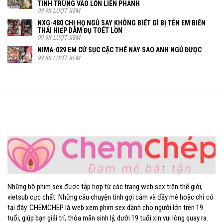
TINH TRÙNG VÀO LỒN LIÊN PHANH
99.9K LƯỢT XEM
NXG-480 CHỊ HỌ NGỦ SAY KHÔNG BIẾT GÌ BỊ TÊN EM BIẾN
THÁI HIẾP DÂM ĐỤ TOÉT LỒN
99.9K LƯỢT XEM
NIMA-029 EM CỨ SỤC CẶC THẾ NÀY SAO ANH NGỦ ĐƯỢC
99.8K LƯỢT XEM
Chemchep.cc
Những bộ phim sex được tập hợp từ các trang web sex trên thế giới,
vietsub cực chất. Những câu chuyện tình gợi cảm và đầy mê hoặc chỉ có
tại đây. CHEMCHEP là web xem phim sex dành cho người lớn trên 19
tuổi, giúp bạn giải trí, thỏa mãn sinh lý, dưới 19 tuổi xin vui lòng quay ra.