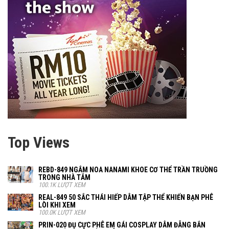
Top Views
REBD-849 NGẮM NOA NANAMI KHOE CƠ THỂ TRẦN TRUỒNG
TRONG NHÀ TẮM
100.1K LƯỢT XEM
REAL-849 50 SẮC THÁI HIẾP DÂM TẬP THỂ KHIẾN BẠN PHÊ
LÒI KHI XEM
100.0K LƯỢT XEM
PRIN-020 ĐỤ CỰC PHÊ EM GÁI COSPLAY DÂM ĐÃNG BẮN