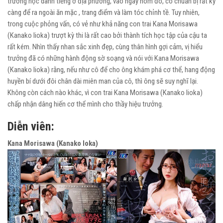
trường học danh tiếng ở địa phương, vào ngày hôm đó, cô chuẩn bị rất kỹ
càng để ra ngoài ăn mặc , trang điểm và làm tóc chỉnh tề. Tuy nhiên,
trong cuộc phỏng vấn, có vẻ như khả năng con trai Kana Morisawa
(Kanako Iioka) trượt kỳ thi là rất cao bởi thành tích học tập của cậu ta
rất kém. Nhìn thấy nhan sắc xinh đẹp, cùng thân hình gợi cảm, vị hiểu
trưởng đã có những hành động sờ soạng và nói với Kana Morisawa
(Kanako Iioka) rằng, nếu như cô để cho ông khám phá cơ thể, hang động
huyền bí dưới đôi chân dài miên man của cô, thì ông sẽ suy nghĩ lại.
Không còn cách nào khác, vì con trai Kana Morisawa (Kanako Iioka)
chấp nhận dâng hiến cơ thể mình cho thầy hiệu trưởng.
Diễn viên:
Kana Morisawa (Kanako Ioka)