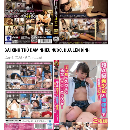
GÁI XINH THỦ DÂM NHIỀU NƯỚC, ĐƯA LÊN ĐỈNH
July 9, 2025
/
0 Comment