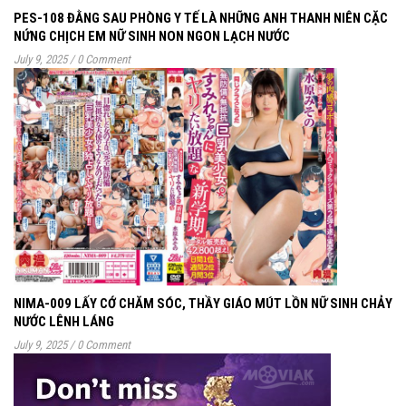
PES-108 ĐẰNG SAU PHÒNG Y TẾ LÀ NHỮNG ANH THANH NIÊN CẶC
NỨNG CHỊCH EM NỮ SINH NON NGON LẠCH NƯỚC
July 9, 2025
/
0 Comment
NIMA-009 LẤY CỚ CHĂM SÓC, THẦY GIÁO MÚT LỒN NỮ SINH CHẢY
NƯỚC LÊNH LÁNG
July 9, 2025
/
0 Comment