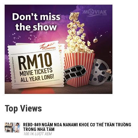
Top Views
REBD-849 NGẮM NOA NANAMI KHOE CƠ THỂ TRẦN TRUỒNG
TRONG NHÀ TẮM
100.1K LƯỢT XEM