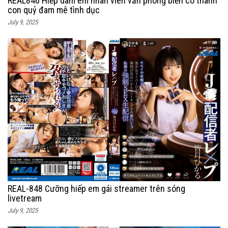
REAL846 Hiếp dâm em nhân viên văn phòng biến cô thành
con quỷ đam mê tình dục
July 9, 2025
REAL-848 Cưỡng hiếp em gái streamer trên sóng
livetream
July 9, 2025