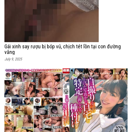
Gái xinh say rượu bị bóp vú, chịch tét lồn tại con đường
vắng
July 9, 2025