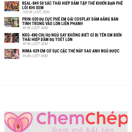
REAL-849 50 SẮC THÁI HIẾP DÂM TẬP THỂ KHIẾN BẠN PHÊ
LÒI KHI XEM
100.0K LƯỢT XEM
PRIN-020 ĐỤ CỰC PHÊ EM GÁI COSPLAY DÂM ĐÃNG BẮN
TINH TRÙNG VÀO LỒN LIÊN PHANH
99.9K LƯỢT XEM
NXG-480 CHỊ HỌ NGỦ SAY KHÔNG BIẾT GÌ BỊ TÊN EM BIẾN
THÁI HIẾP DÂM ĐỤ TOÉT LỒN
99.9K LƯỢT XEM
NIMA-029 EM CỨ SỤC CẶC THẾ NÀY SAO ANH NGỦ ĐƯỢC
99.8K LƯỢT XEM
Chemchep.cc